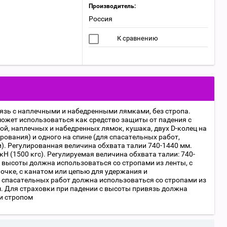
Производитель:
Россия
К сравнению
зь с наплечными и набедренными лямками, без стропа.
 может использоваться как средство защиты от падения с
ой, наплечных и набедренных лямок, кушака, двух D-колец на
рования) и одного на спине (для спасательных работ,
). Регулированная величина обхвата талии 740-1440 мм.
кН (1500 кгс). Регулируемая величина обхвата талии: 740-
 высоты должна использоваться со стропами из ленты, с
очке, с канатом или цепью для удержания и
 спасательных работ должна использоваться со стропами из
 м. Для страховки при падении с высоты привязь должна
и стропом