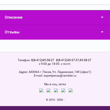
Описание
Отзывы
Телефон:
8(8-412)45-58-27
8(8-412)45-57-37,45-58-27
с 9-00 до 18-00. с пн-пт.
Адрес:
440064 г. Пенза, Ул. Ладожская, 149 (офис1)
Е-mail:
expertpenza@rambler.ru
Мы в соц. сетях
© 2016 - 2026 -