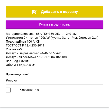
Добавить в корзину
Купить в один клик
МатериалСмесовая 65% ПЭ+35% ХБ, пл. 240 г/м²
УтеплительСинтепон 120г/м² (куртка 3сл., п/комбинезон 2сл)
ПодкладБязь 100 % ХБ
ГОСТГОСТ Р 12.4.236-2011
Упаковка5
Доступные размеры с 44-46 по 60-62
Доступная ростовка с 170-176 по 182-188
Вес 1 ед.1.32 кг.
Объем 1 ед.0.005 м³
Производитель:
Россия
К сравнению